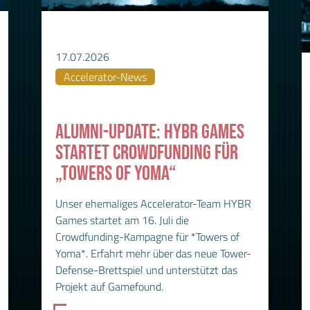
17.07.2026
Accelerator-News
ALUMNI-UPDATE: HYBR GAMES
STARTET CROWDFUNDING FÜR
„TOWERS OF YOMA“
Unser ehemaliges Accelerator-Team HYBR
Games startet am 16. Juli die
Crowdfunding-Kampagne für *Towers of
Yoma*. Erfahrt mehr über das neue Tower-
Defense-Brettspiel und unterstützt das
Projekt auf Gamefound.