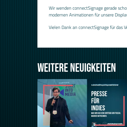
Wir wenden connectSignage gerade schon
modernen Animationen für unsere Displa
Vielen Dank an connectSignage für das Ve
WEITERE NEUIGKEITEN