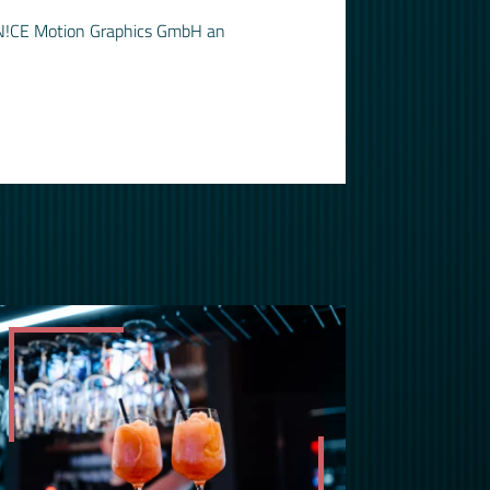
r N!CE Motion Graphics GmbH an