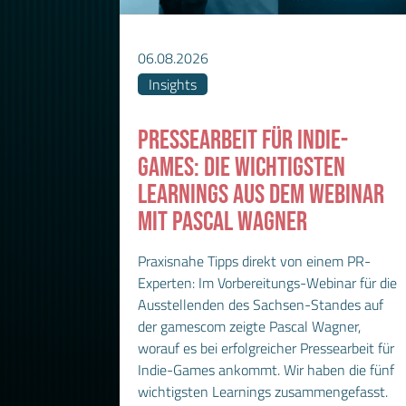
06.08.2026
Insights
PRESSEARBEIT FÜR INDIE-
GAMES: DIE WICHTIGSTEN
LEARNINGS AUS DEM WEBINAR
MIT PASCAL WAGNER
Praxisnahe Tipps direkt von einem PR-
Experten: Im Vorbereitungs-Webinar für die
Ausstellenden des Sachsen-Standes auf
der gamescom zeigte Pascal Wagner,
worauf es bei erfolgreicher Pressearbeit für
Indie-Games ankommt. Wir haben die fünf
wichtigsten Learnings zusammengefasst.