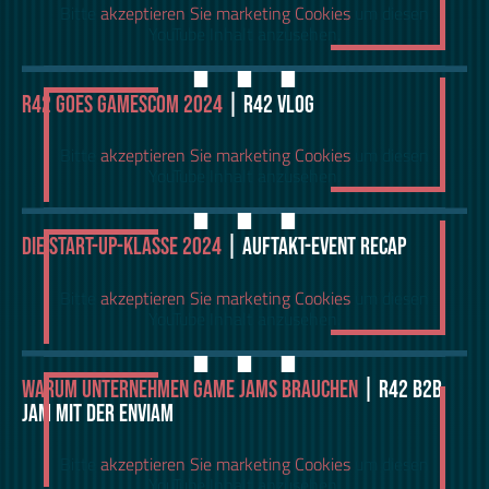
⋯
Bitte
akzeptieren Sie marketing Cookies
um diesen
YouTube Inhalt anzusehen.
R42 GOES GAMESCOM 2024
| R42 VLOG
⋯
Bitte
akzeptieren Sie marketing Cookies
um diesen
YouTube Inhalt anzusehen.
DIE START-UP-KLASSE 2024
| AUFTAKT-EVENT RECAP
⋯
Bitte
akzeptieren Sie marketing Cookies
um diesen
YouTube Inhalt anzusehen.
WARUM UNTERNEHMEN GAME JAMS BRAUCHEN
| R42 B2B
JAM MIT DER ENVIAM
Bitte
akzeptieren Sie marketing Cookies
um diesen
YouTube Inhalt anzusehen.