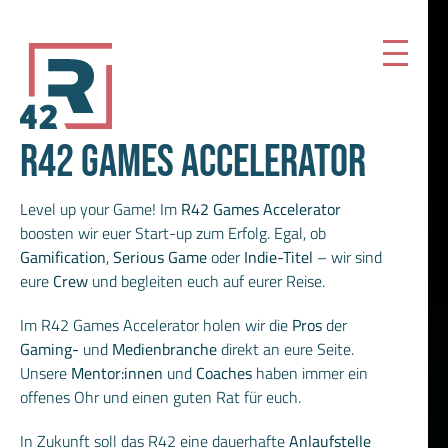
Zum
Inhalt
springen
R42 GAMES ACCELERATOR
Level up your Game! Im
R42 Games Accelerator
boosten wir euer Start-up zum Erfolg. Egal, ob
Gamification
,
Serious Game
oder
Indie-Titel
– wir sind
eure
Crew
und begleiten euch auf eurer Reise.
Im R42 Games Accelerator holen wir die
Pros
der
Gaming-
und
Medienbranche
direkt an eure Seite.
Unsere
Mentor:innen
und
Coaches
haben immer ein
offenes Ohr und einen guten Rat für euch.
In Zukunft soll das R42 eine dauerhafte
Anlaufstelle