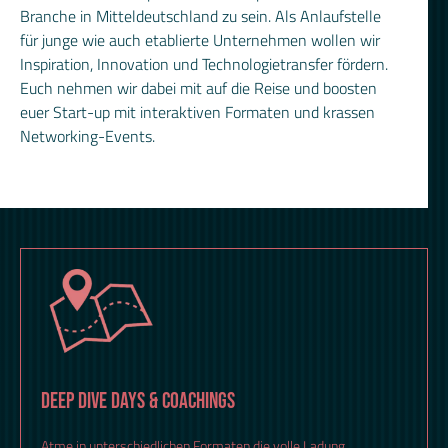
Branche in Mitteldeutschland zu sein. Als Anlaufstelle
für junge wie auch etablierte Unternehmen wollen wir
Inspiration, Innovation und Technologietransfer fördern.
Euch nehmen wir dabei mit auf die Reise und boosten
euer Start-up mit interaktiven Formaten und krassen
Networking-Events.
DEEP DIVE DAYS & COACHINGS
Atme in unterschiedlichen Formaten die volle Ladung