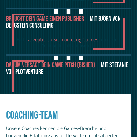
⋯
BRAUCHT DEIN GAME EINEN PUBLISHER
| MIT BJÖRN VON
BERGSTEIN CONSULTING
⋯
Bitte
akzeptieren Sie marketing Cookies
um diesen
YouTube Inhalt anzusehen.
DARUM VERSAGT DEIN GAME PITCH (BISHER)
| MIT STEFANIE
VON PLOTVENTURE
COACHING-TEAM
Unsere Coaches kennen die Games-Branche und
bringen die Erfahrung aus mittlerweile drei absolvierten