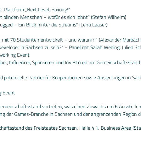
e-Plattform „Next Level: Saxony!“
t blinden Menschen – wofür es sich lohnt“ (Stefan Wilhelm)
ugged – Ein Blick hinter die Streams“ (Lena Laaser)
l mit 70 Studenten entwickelt – und warum?!“ (Alexander Marbach
eveloper in Sachsen zu sein?“ – Panel mit Sarah Weding, Julien Sch
tworking Event
her, Influencer, Sponsoren und Investoren am Gemeinschaftsstand er
d potenzielle Partner für Kooperationen sowie Ansiedlungen in Sa
g Event
Gemeinschaftsstand vertreten, was einen Zuwachs um 6 Ausstellend
ng der Games-Branche in Sachsen und der angrenzenden Region de
aftsstand des Freistaates Sachsen, Halle 4.1, Business Area (St