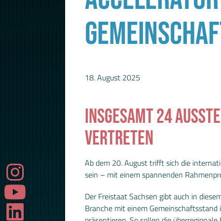
GEMEINSCHAF
18. August 2025
INSGESAMT 24 AUSST
VERTRETEN
Ab dem 20. August trifft sich die inter
sein – mit einem spannenden Rahmenpr
Der Freistaat Sachsen gibt auch in dies
Branche mit einem Gemeinschaftsstand in 
präsentieren. So sollen die überregiona