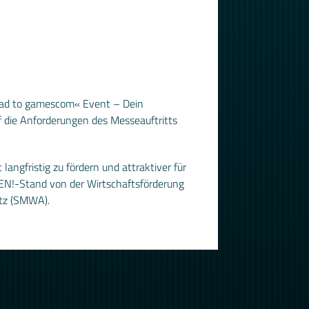
Road to gamescom« Event – Dein
 die Anforderungen des Messeauftritts
ngfristig zu fördern und attraktiver für
EN!-Stand von der Wirtschaftsförderung
utz (SMWA).