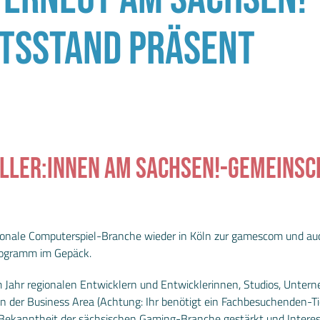
TSSTAND PRÄSENT
ELLER:INNEN AM SACHSEN!-GEMEINS
nationale Computerspiel-Branche wieder in Köln zur gamescom und a
ogramm im Gepäck.
em Jahr regionalen Entwicklern und Entwicklerinnen, Studios, Unt
der Business Area (Achtung: Ihr benötigt ein Fachbesuchenden-Tick
le Bekanntheit der sächsischen Gaming-Branche gestärkt und Inter