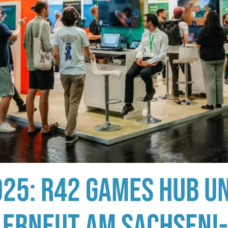
25: R42 GAMES HUB U
 ERNEUT AM SACHSEN!-