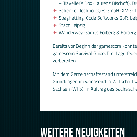
– Traveller‘s Box (Laurenz Bischoff), D
Schenker Technologies GmbH (XMG), L
Spaghetting-Code Softworks GbR, Lei
Stadt Leipzig
Wanderweg Games Forberg & Forberg G
Bereits vor Beginn der gamescom konnte
gamescom Survival Guide, Pre-Lagerfeuer
vorbereiten.
Mit dem Gemeinschaftsstand unterstreicht
Gründungen im wachsenden Wirtschaftszw
Sachsen (WFS) im Auftrag des Sächsische
WEITERE NEUIGKEITEN