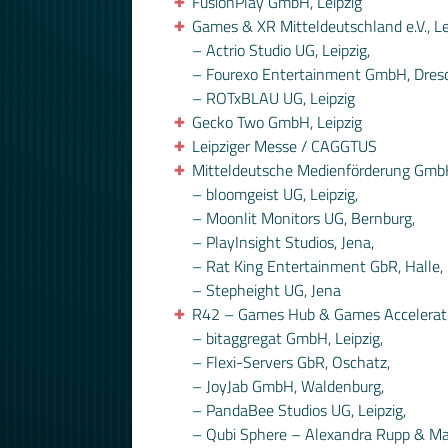
FusionPlay GmbH, Leipzig
Games & XR Mitteldeutschland e.V., Le
– Actrio Studio UG, Leipzig,
– Fourexo Entertainment GmbH, Dres
– ROTxBLAU UG, Leipzig
Gecko Two GmbH, Leipzig
Leipziger Messe / CAGGTUS
Mitteldeutsche Medienförderung GmbH 
– bloomgeist UG, Leipzig,
– Moonlit Monitors UG, Bernburg,
– PlayInsight Studios, Jena,
– Rat King Entertainment GbR, Halle,
– Stepheight UG, Jena
R42 – Games Hub & Games Accelerator,
– bitaggregat GmbH, Leipzig,
– Flexi-Servers GbR, Oschatz,
– JoyJab GmbH, Waldenburg,
– PandaBee Studios UG, Leipzig,
– Qubi Sphere – Alexandra Rupp & Mar