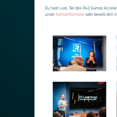
Du hast Lust, Teil des R42 Games Accele
unser
Kontaktformular
oder bewirb dich 