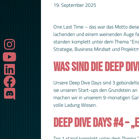
19. September 2025
One Last Time – das war das Motto dieser
lachenden und einem weinenden Auge fan
standen komplett unter dem Thema “Endga
Strategie, Business Mindset und Projek
WAS SIND DIE DEEP DIV
Unsere Deep Dive Days sind 3 gebündelte
sie unseren Start-ups den Grundstein an
machen wir in unserem 9-monatigen Game
volle Ladung Wissen.
DEEP DIVE DAYS #4 – 
Tag 1 stand komplett unter dem Thema “P