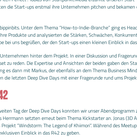
ten die Start-ups erstmal ihre Unternehmen pitchen und bekamen es
ippinbits. Unter dem Thema “How-to-Indie-Branche” ging es Head-
 ihre Produkte und analysierten die Stärken, Schwächen, Konkurren
e bei uns begrüßen, der den Start-ups einen kleinen Einblick in da
as Unternehmen hinter dem Projekt. In einer Diskussion und Frager
et zu reden. Die Expertise und Ansichten der beiden gaben den Sta
ing es dann mit Markus, der ebenfalls an dem Thema Business Min
 die letzten Deep Dive Days mit einer Fragerunde rund ums Proj
42
 zweiten Tag der Deep Dive Days konnten wir unser Abendprogr
as Herrmann setzten erneut beim Thema Kickstarter an. Jonas (3D Ar
m Projekt “Windstorm: The Legend of Khiimori“. Während des Meetup
xklusiven Einblick in das R42 zu geben.