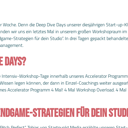
 Woche. Denn die Deep Dive Days unserer diesjährigen Start-up-Kla
den wir uns ein letztes Mal in unserem großen Workshopraum im R
me-Strategien für dein Studio“. In drei Tagen gepackt behandelte
tmanagement.
E DAYS?
 Intensiv-Workshop-Tage innerhalb unseres Accelerator Programms, 
 Wissen legen können, der dann in Einzel-Coachings weiter ausgea
s Accelerator Programm 4 Mal! 4 Mal Workshop Overload. 4 Mal N
„ENDGAME-STRATEGIEN FÜR DEIN STUD
itch Perfect“. Tobias von Startpunkt.Media erzählte unseren Start