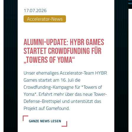
17.07.2026
Accelerator-News
ALUMNI-UPDATE: HYBR GAMES
STARTET CROWDFUNDING FÜR
„TOWERS OF YOMA“
Unser ehemaliges Accelerator-Team HYBR
Games startet am 16. Juli die
Crowdfunding-Kampagne für *Towers of
Yoma*. Erfahrt mehr über das neue Tower-
Defense-Brettspiel und unterstützt das
Projekt auf Gamefound.
GANZE NEWS LESEN