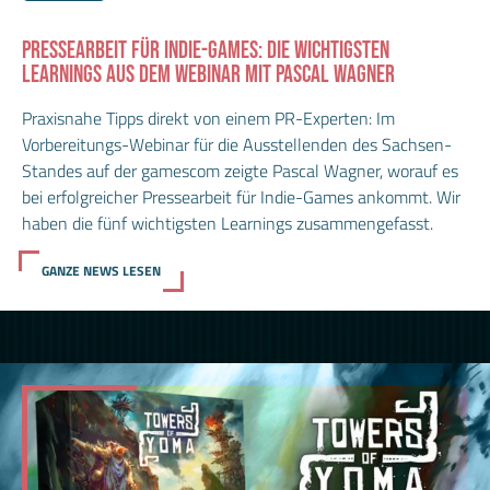
PRESSEARBEIT FÜR INDIE-GAMES: DIE WICHTIGSTEN
LEARNINGS AUS DEM WEBINAR MIT PASCAL WAGNER
Praxisnahe Tipps direkt von einem PR-Experten: Im
Vorbereitungs-Webinar für die Ausstellenden des Sachsen-
Standes auf der gamescom zeigte Pascal Wagner, worauf es
bei erfolgreicher Pressearbeit für Indie-Games ankommt. Wir
haben die fünf wichtigsten Learnings zusammengefasst.
GANZE NEWS LESEN